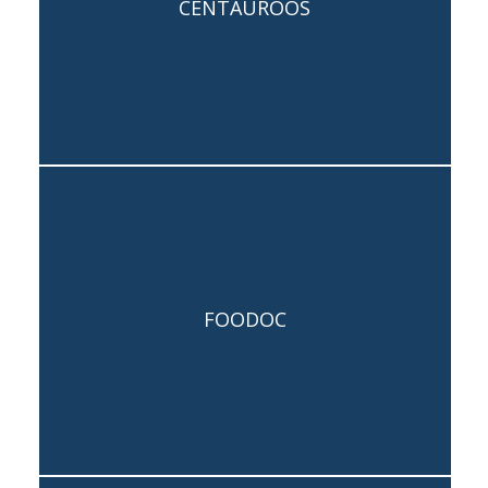
CENTAUROOS
Team: Giovanni Marinelli, Roberto
Cognoli
Capogruppo: Gianni Emidi
FOODOC
Team: Francesca Tosi, Alberto
Mancini