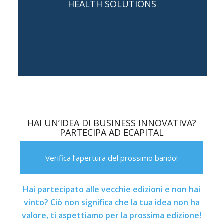
HEALTH SOLUTIONS
Magagnini, Matteo Morosi, Patrizia
Danese
HAI UN’IDEA DI BUSINESS
INNOVATIVA?
PARTECIPA AD ECAPITAL
Verifica l’apertura del prossimo bando!
Hai partecipato alle vecchie edizioni e non hai
vinto? Ciò non significa che la tua idea non ha
valore, ti aspettiamo per la prossima edizione!