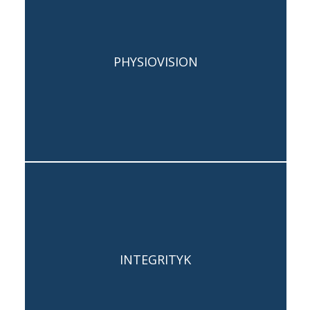
Capogruppo: Lucia Migliorelli
PHYSIOVISION
Team: Lorenzo Di Carlantonio,
Francesco Alborino
Capogruppo: Ancuta Nartea
INTEGRITYK
Team: Andrea Fiorani, Chiara Ciucci,
Elia Berré, Viola Agostinelli