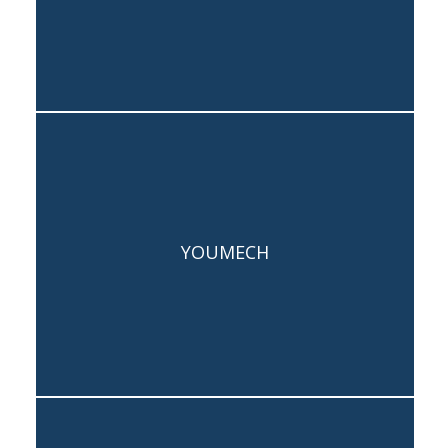
Capogruppo: Silvio Luchetti
YOUMECH
Team: Luca Rosciani, Alessandro
Lausdei