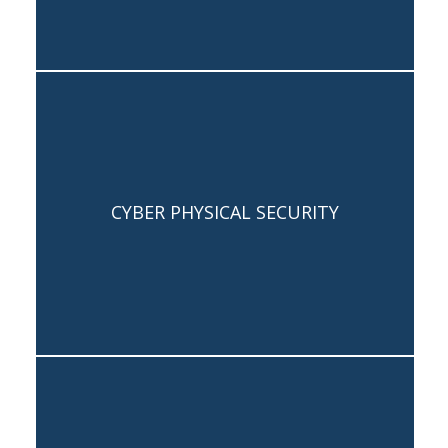
Capogruppo: Valentino Marinozzi
CYBER PHYSICAL SECURITY
Team: Orazio Colaneri, Rifat Seferi,
Sara Zalla, Began Bajrami
Capogruppo: Rifat Seferi