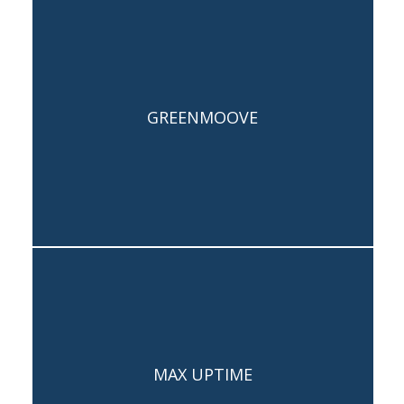
Capogruppo: Andrea Sconfietti
GREENMOOVE
Team: Lorenzo Pucci, Daniele
Belmonti, Mirco Maggiori
Capogruppo: Leonardo Mattioli
MAX UPTIME
Team: Denise Pezzuoli, Marco
Cozzolino