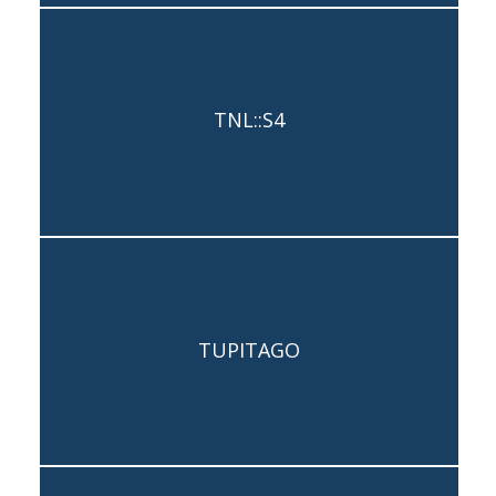
TNL::S4
Capogruppo: Leonardo Caggianelli
TUPITAGO
Capogruppo: Ahmad Moh’d El Hasani