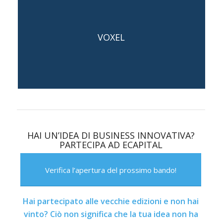
VOXEL
Capogruppo: Matteo Marravalle
HAI UN’IDEA DI BUSINESS
INNOVATIVA?
PARTECIPA AD ECAPITAL
Verifica l’apertura del prossimo bando!
Hai partecipato alle vecchie edizioni e non hai
vinto? Ciò non significa che la tua idea non ha