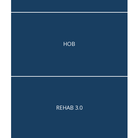
HOB
Capogruppo: Margherita Possanzini
REHAB 3.0
Capogruppo: Andrea Coppari