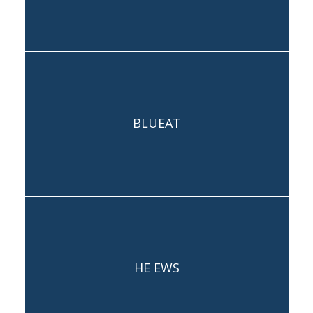
BLUEAT
Capogruppo: Carlotta Santolini
HE EWS
Capogruppo: Taimur Hassan